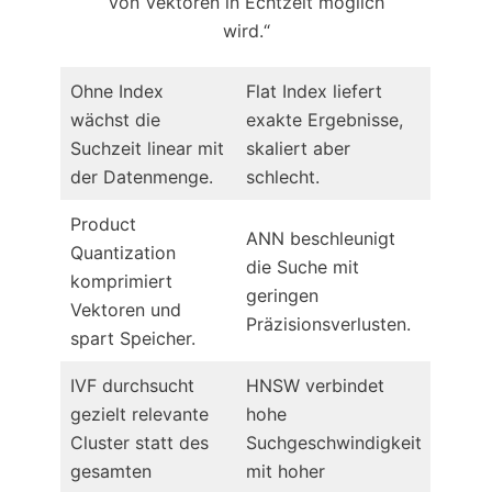
von Vektoren in Echtzeit möglich
wird.“
Ohne Index
Flat Index liefert
wächst die
exakte Ergebnisse,
Suchzeit linear mit
skaliert aber
der Datenmenge.
schlecht.
Product
ANN beschleunigt
Quantization
die Suche mit
komprimiert
geringen
Vektoren und
Präzisionsverlusten.
spart Speicher.
IVF durchsucht
HNSW verbindet
gezielt relevante
hohe
Cluster statt des
Suchgeschwindigkeit
gesamten
mit hoher