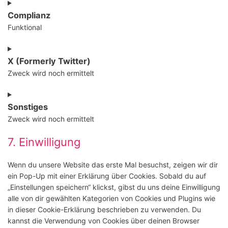
Consent
to
Complianz
service
Funktional
linkedin
Consent
to
X (Formerly Twitter)
service
Zweck wird noch ermittelt
complianz
Consent
to
Sonstiges
service
Zweck wird noch ermittelt
x-
(formerly-
Consent
7. Einwilligung
twitter)
to
service
Wenn du unsere Website das erste Mal besuchst, zeigen wir dir
sonstiges
ein Pop-Up mit einer Erklärung über Cookies. Sobald du auf
„Einstellungen speichern“ klickst, gibst du uns deine Einwilligung
alle von dir gewählten Kategorien von Cookies und Plugins wie
in dieser Cookie-Erklärung beschrieben zu verwenden. Du
kannst die Verwendung von Cookies über deinen Browser