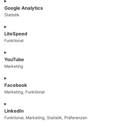
Consent
to
Google Analytics
service
Statistik
wordpress
Consent
to
LiteSpeed
service
Funktional
google-
analytics
Consent
to
YouTube
service
Marketing
litespeed
Consent
to
Facebook
service
Marketing, Funktional
youtube
Consent
to
LinkedIn
service
Funktional, Marketing, Statistik, Präferenzen
facebook