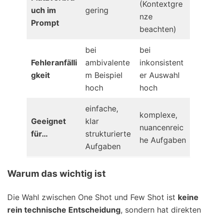
(Kontextgre
uch im
gering
nze
Prompt
beachten)
bei
bei
Fehleranfälli
ambivalente
inkonsistent
gkeit
m Beispiel
er Auswahl
hoch
hoch
einfache,
komplexe,
Geeignet
klar
nuancenreic
für…
strukturierte
he Aufgaben
Aufgaben
Warum das wichtig ist
Die Wahl zwischen One Shot und Few Shot ist
keine
rein technische Entscheidung
, sondern hat direkten