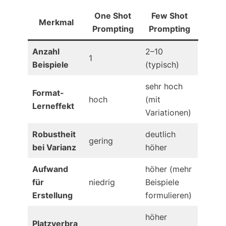
One Shot
Few Shot
Merkmal
Prompting
Prompting
Anzahl
2–10
1
Beispiele
(typisch)
sehr hoch
Format-
hoch
(mit
Lerneffekt
Variationen)
Robustheit
deutlich
gering
bei Varianz
höher
Aufwand
höher (mehr
für
niedrig
Beispiele
Erstellung
formulieren)
höher
Platzverbra