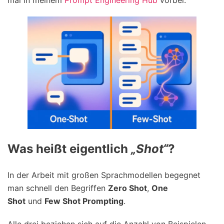
mal in meinem
Prompt Engineering Hub
vorbei.
Was heißt eigentlich
„Shot“
?
In der Arbeit mit großen Sprachmodellen begegnet
man schnell den Begriffen
Zero Shot
,
One
Shot
und
Few Shot Prompting
.