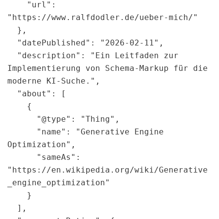
    "url": 
"https://www.ralfdodler.de/ueber-mich/"

  },

  "datePublished": "2026-02-11",

  "description": "Ein Leitfaden zur 
Implementierung von Schema-Markup für die 
moderne KI-Suche.",

  "about": [

    {

      "@type": "Thing",

      "name": "Generative Engine 
Optimization",

      "sameAs": 
"https://en.wikipedia.org/wiki/Generative
_engine_optimization"

    }

  ],
